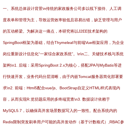
一、系统总体设计背景\n传统的家政服务公司多以线下接待、人工调
度表单和管理为主，导致运营效率较低且容易出错，缺乏管理与用户
的互动桥梁。为解决这一痛点，本研究将以J2EE技术架构的
SpringBoot框架为基础，结合Thymeleaf与前端Vue框架应用，为企业
岗位重新设计信息化“一家综合家政系统”。\n\n二、关键技术栈与系统
架构\n1. 后端：采用SpringBoot 2.x为核心，搭配JPA与MyBatis等进
行快速开发，业务代码分层清晰，由于内嵌Tomcat服务器简化部署要
求\n2. 前端：Html5配合vue/js、BootStrap自定义HTML样式表现内
容，从而实现R.览切题应用的多终端宽查\n3. 数据设计依赖于
MySQL5.7，以确保高并发场景数据写入的一致性。配合系统内的
Redis限制突发刷单用户可能的高并发动作（基于计数格式）,RBAC参